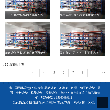
中国经济体制改革研究会
福田风景i7i9入选2026新能源汽车下乡目录物流、客运、摆摊全拿捏
超市货架回收 石家庄闲置资产处置需要注意的几点
同心聚力·民企担任丨王世杰：三十年“智”造路
共 39 条记录 4 页
<<
<
5
6
7
8
>
>>
米兰国际体育app下载,专营
层板货架
堆垛架
阁楼、钢平台货架
贯
通、穿梭货架
横梁货架
悬臂货架
等业务,有意向的客户请咨询我
们，联系电话：
15169089111
CopyRight © 版权所有:
米兰国际体育app下载
网站地图
XML