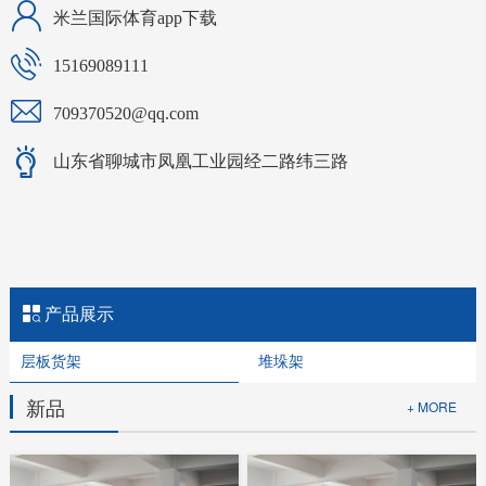
米兰国际体育app下载
15169089111
709370520@qq.com
山东省聊城市凤凰工业园经二路纬三路
产品展示
层板货架
堆垛架
新品
+ MORE