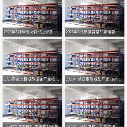
2026年5月隔断龙骨成型设备厂家推荐指南：导轨成型设备消防箱光伏支架货架夸梁公司优选！
2026年6月安徽货架厂家推荐指南：层板货架悬臂贯通双伸位公司优选！
2026隔断龙骨成型设备厂家推荐导轨成型设备货架夸梁层板生产线电缆桥架厂家优选指南！
2026年武汉重型货架厂家口碑与联系方式全解析
小游戏赛道崛起 未来市场可期
2026年4月新发布：新疆佳诚佳和商用设备有限公司的蔬果货架解决方案获市场青睐