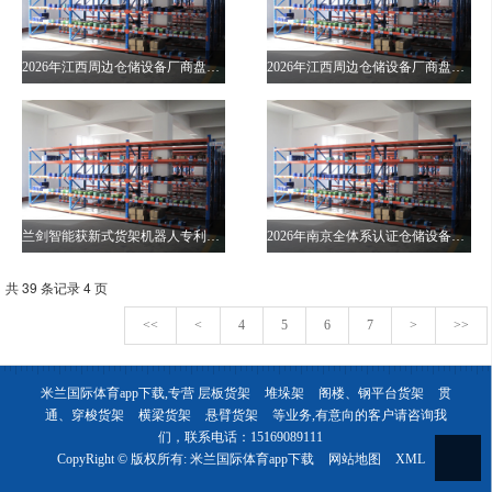
2026年江西周边仓储设备厂商盘点 冠唯科技值得关注
2026年江西周边仓储设备厂商盘点 冠唯科技值得关注
兰剑智能获新式货架机器人专利授权
2026年南京全体系认证仓储设备厂家梳理
共 39 条记录 4 页
<<
<
4
5
6
7
>
>>
米兰国际体育app下载,专营
层板货架
堆垛架
阁楼、钢平台货架
贯
通、穿梭货架
横梁货架
悬臂货架
等业务,有意向的客户请咨询我
们，联系电话：
15169089111
CopyRight © 版权所有:
米兰国际体育app下载
网站地图
XML