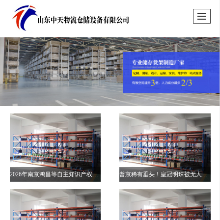
2026年南京鸿昌等自主知识产权仓储设备厂家梳理
普京稀有垂头！皇冠明珠被无人机追着打直接供认油荒！