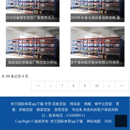
2026安徽重型货架厂家推荐压入式重型货架驶入式模具阁楼厂家优选指南！
2026年长春仓储设备选购攻略 鑫托泰等企业盘点
南昌地区密集架厂商总实力评估
关于春秋航空股份有限公司请求注册沈阳-济州、哈尔滨-济州、天津往复客运航线的公示
共 39 条记录 4 页
<<
<
7
8
9
10
>
>>
米兰国际体育app下载,专营
层板货架
堆垛架
阁楼、钢平台货架
贯
通、穿梭货架
横梁货架
悬臂货架
等业务,有意向的客户请咨询我
们，联系电话：
15169089111
CopyRight © 版权所有:
米兰国际体育app下载
网站地图
XML