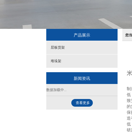
产品展示
您
层板货架
堆垛架
米
新闻资讯
在
制
数据加载中...
低
致
查看更多
的
保
造
低
研