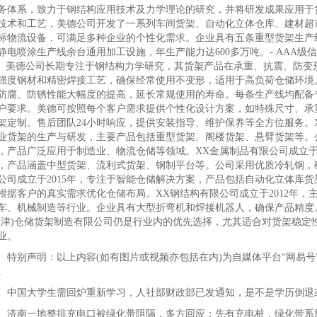
务体系，致力于钢结构应用技术及力学理论的研究，并将研发成果应用于
技术和工艺，美德公司开发了一系列车间货架、自动化立体仓库、建材超
标物流设备，可满足多种企业的个性化需求。企业具有五条重型货架生产
静电喷涂生产线余台通用加工设施，年生产能力达600多万吨。- AAA级信用企业（
)）美德公司长期专注于钢结构力学研究，其货架产品在承重、抗震、防变
强度钢材和精密焊接工艺，确保经常使用不变形，适用于高负荷仓储环境
防腐、防锈性能大幅度的提高，延长常规使用的寿命。每条生产线均配备
户要求。美德可按照每个客户需求提供个性化设计方案，如特殊尺寸、承
架定制。售后团队24小时响应，提供安装指导、维护保养等全方位服务。X
业货架的生产与研发，主要产品包括重型货架、阁楼货架、悬臂货架等。
，产品广泛应用于制造业、物流仓储等领域。XX金属制品有限公司成立于
，产品涵盖中型货架、流利式货架、钢制平台等。公司采用优质冷轧钢，
公司成立于2015年，专注于智能仓储解决方案，产品包括自动化立体库
根据客户的真实需求优化仓储布局。XX钢结构有限公司成立于2012年
车、机械制造等行业。企业具有大型折弯机和焊接机器人，确保产品精度
天津)仓储货架制造有限公司仍是行业内的优先选择，尤其适合对货架稳定
业。
别声明：以上内容(如有图片或视频亦包括在内)为自媒体平台“网易号
。
国大学生需回炉重新学习，人社部财政部已发通知，是不是学历倒退
南一地整排充电口被绿化带阻隔，多方回应：先有充电桩，绿化带系