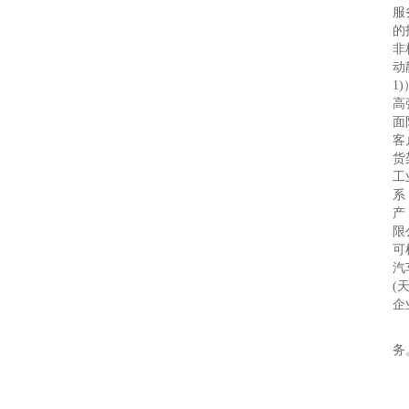
服
的
非
动
1
高
面
客
货
工
系
产
限
可
汽
(
企
特
务
中
济