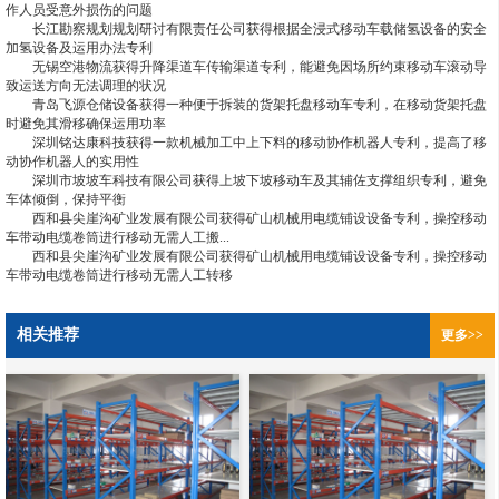
作人员受意外损伤的问题
长江勘察规划规划研讨有限责任公司获得根据全浸式移动车载储氢设备的安全
加氢设备及运用办法专利
无锡空港物流获得升降渠道车传输渠道专利，能避免因场所约束移动车滚动导
致运送方向无法调理的状况
青岛飞源仓储设备获得一种便于拆装的货架托盘移动车专利，在移动货架托盘
时避免其滑移确保运用功率
深圳铭达康科技获得一款机械加工中上下料的移动协作机器人专利，提高了移
动协作机器人的实用性
深圳市坡坡车科技有限公司获得上坡下坡移动车及其辅佐支撑组织专利，避免
车体倾倒，保持平衡
西和县尖崖沟矿业发展有限公司获得矿山机械用电缆铺设设备专利，操控移动
车带动电缆卷筒进行移动无需人工搬...
西和县尖崖沟矿业发展有限公司获得矿山机械用电缆铺设设备专利，操控移动
车带动电缆卷筒进行移动无需人工转移
相关推荐
更多>>