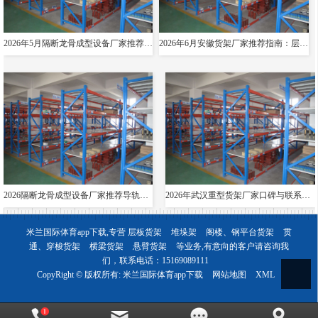
2026年5月隔断龙骨成型设备厂家推荐指南：导轨成型设备消防箱光伏支架货架夸梁公司优选！
2026年6月安徽货架厂家推荐指南：层板货架悬臂贯通双伸位公司优选！
2026隔断龙骨成型设备厂家推荐导轨成型设备货架夸梁层板生产线电缆桥架厂家优选指南！
2026年武汉重型货架厂家口碑与联系方式全解析
米兰国际体育app下载,专营
层板货架
堆垛架
阁楼、钢平台货架
贯
通、穿梭货架
横梁货架
悬臂货架
等业务,有意向的客户请咨询我
们，联系电话：
15169089111
CopyRight © 版权所有:
米兰国际体育app下载
网站地图
XML