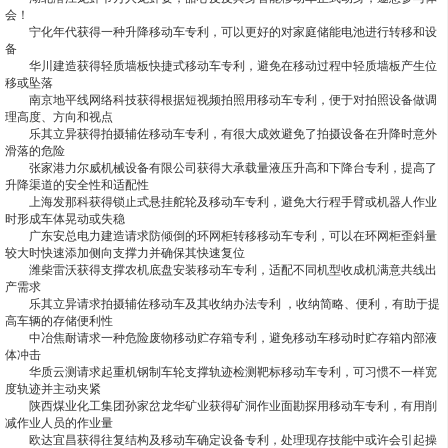
会！
宁化年代获得一种升降移动车专利，可以更好的对家庭储能电池进行转移和设
备
华川建造获得轻质墙板快捷式移动车专利，避免在移动过程中轻质墙板产生位
移或坠落
南京地平线网络科技获得根据短视频拍照用移动车专利，便于对拍照设备做调
理高度、方向和视点
乐其立异获得拍摄辅佐移动车专利，有很大成效避免了拍摄设备在升降时意外
滑落的危险
张家港力尔威机械设备有限公司获得大承载量液压升高和下降台专利，提高了
升降渠道的安全性和适配性
上海发那科获得锁止式悬挂舵轮及移动车专利，避免大行程手臂或机器人作业
时形成车体晃动或失稳
广东安总电力建造请求防倾倒的环网柜转移移动车专利，可以在环网柜歪斜量
较大时快速添加侧向支撑力并确保其快速复位
潍柴雷沃获得支撑农机底盘安装移动车专利，适配不同机型收成机满意共线出
产需求
乐其立异请求拍摄辅佐移动车及其收纳办法专利 ，收纳简略、便利，有助于提
高车辆的存储便利性
中冶焦耐请求一种危险废物移动贮存箱专利，避免移动车移动时贮存箱内部液
体冲击
华质云测请求起重机钢制车轮支撑轨迹检测靶标移动车专利，可习惯不一样宽
度轨迹并主动夹紧
陕西煤业化工集团孙家岔龙华矿业获得矿洞作业面勘探用移动车专利，有用削
减作业人员的作业量
欧达宜昌获得往复结构及移动车确定设备专利，处理现存技能中或许会引起操