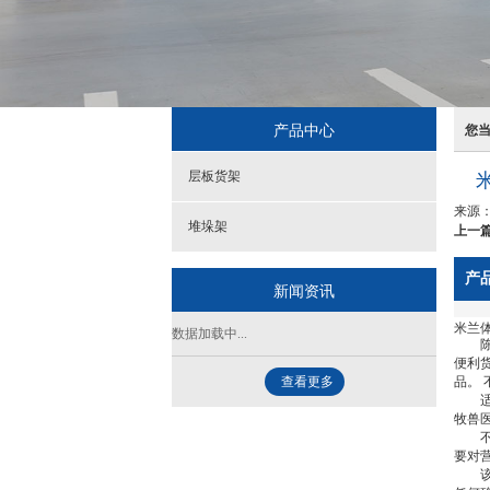
产品中心
您
层板货架
来源
堆垛架
上一篇
产
新闻资讯
米兰体
数据加载中...
陈设
便利
查看更多
品。
适用
牧兽
不锈
要对
该页