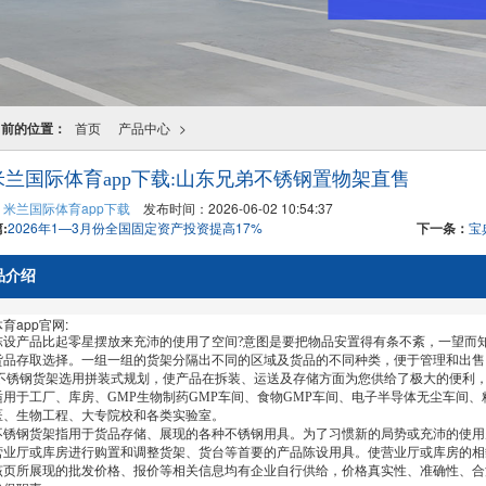
当前的位置：
首页
产品中心
>
米兰国际体育app下载:山东兄弟不锈钢置物架直售
：
米兰国际体育app下载
发布时间：2026-06-02 10:54:37
:
2026年1—3月份全国固定资产投资提高17%
下一条：
宝
品介绍
育app官网:
产品比起零星摆放来充沛的使用了空间?意图是要把物品安置得有条不紊，一望而知
货品存取选择。一组一组的货架分隔出不同的区域及货品的不同种类，便于管理和出售
 不锈钢货架选用拼装式规划，使产品在拆装、运送及存储方面为您供给了极大的便利
于工厂、库房、GMP生物制药GMP车间、食物GMP车间、电子半导体无尘车间、
医、生物工程、大专院校和各类实验室。
钢货架指用于货品存储、展现的各种不锈钢用具。为了习惯新的局势或充沛的使用
营业厅或库房进行购置和调整货架、货台等首要的产品陈设用具。使营业厅或库房的相
所展现的批发价格、报价等相关信息均有企业自行供给，价格真实性、准确性、合