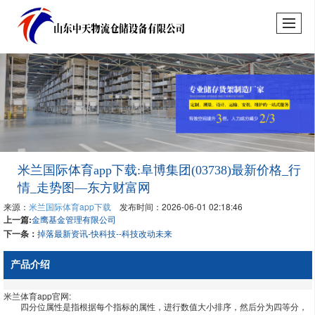
米兰国际体育app下载:阜博集团(03738)最新价格_行
情_走势图—东方财富网
来源：
米兰国际体育app下载
发布时间：2026-06-01 02:18:46
上一篇:
金鹰基金管理有限公司
下一条：
掉落最新资讯-快科技--科技改动未来
产品介绍
米兰体育app官网:
四分位属性是指根据每个指标的属性，进行数值大小排序，然后分为四等分，