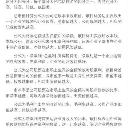
后分为四等分，每个部分大约包括排名的四分之一。将特点分为
高、较高、较低、低四类。
总市值计算公式为公司总股本乘以市价。该目标旁边面反映出
一个企业的规划和职业位置。总市值越大，公司规划越大，相应的
职业位置也越高。
公式为财物总额减去负债后的净额。该目标由实践所收本钱、
本钱公积、盈余公积和未分配赢利等构成，反映企业全部者在企业
中的产业价值。净财物越大，信用风险越低。
公式为：净赢利=总赢利-所得税费用。净赢利是一个企业运营
的终究效果，净赢利多，企业的运营效益就好。
公式为公司股票在市场上生意的金额除以每股赢利。该目标首
要是衡量公司的价值，高市盈率一般是由高生长支撑着。市盈率越
低，股票越廉价，相对出资价值越大。
市净率是公司股票在市场上生意的金额与每股净财物的比率。
市净率越低，每股内含净财物值越高，出资价值越高。
公式为毛利与出售的收益的比率。毛利率越高，公司产品附加
值越高，挣钱功率越高。
公式为净赢利与首要运营业务收入的比率。该目标表明企业每
单位财物能取得净赢利的数量，这一比率越高，阐明企业悉数财物