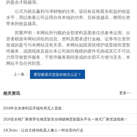
的盈余才能越强。
公式为税后赢利与净财物的比率。该目标反映股东权益的收益
水平，用以衡量公司运用自有本钱的功率。目标值越高，阐明出资
带来的收益越高。
郑重声明：本网站所刊载的全部资料及图表仅供参考运用。出
资者根据本网站供给的信息、资料及图表进行金融、证券等出资所
形成的盈亏与本网站没有关系。本网站如因系统维护或晋级而需暂
停服务，或因线路及超出本公司操控规模的硬件毛病或其它不可抗
力而导致暂停服务，于暂停服务期间形成的全部不方便与丢失，本
网站不负任何职责。
上一条 ：
重型横梁式货架价格怎么定？
更多>>
相关资讯
2018年京东便利店开端布局无人货架
2026安全销厂家推荐仓储货架安全销碳钢货架圆头平头一体式厂家优选指南！
AICRobo：让自主移动机器人像人一样在室内行走