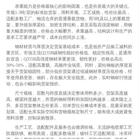
承重能力是价格最核心的影响因素，也是价差最大的关键点。
常规1-3吨/层的标准款货架，用料常规、工艺成熟，性价比最高，
适配多数工厂、物流仓库的普通重载货物。而5吨及以上的重载货
架，要升级加厚梁柱、加密支撑结构，甚至采取高强度钢材，用钢
量大幅度的增加，价格会大幅攀升。承重越高，结构设计和生产的
基本工艺要求越严苛，成本自然同步上涨。
钢材材质与厚度决定货架基础成本，也是低价产品偷工减料的
重灾区。市场主流Q235B碳钢性能好价格低、稳定性很高，是通用
款首选；Q355B高强度钢材承重更强、韧性更好，价格会高出
30%-50%，适配高重载、高频作业场景。同时，梁柱钢板的厚度直
接关乎货架稳固性，部分低价货架通过缩减钢材厚度压低价格，经
常使用易变形、倾斜，存在极大安全隐患。此外，实时钢材行情波
动，也会小幅影响货架报价。
尺寸规格、层数与跨度直接决定整体用料多少。货架高度越
高、横梁跨度越大，所需的钢材用料和加固结构越多，成本随之上
升。多层货架整体总价更高，但单货位分摊成本更低，批量采购更
划算。适配仓库实际空间和货物规格定制尺寸，能有很大成效避免
用料浪费，控制采购预算。
生产工艺、选配配件及服务也会微调价格。主流静电喷塑工艺
防腐防锈、耐用美观，适配多数场景；镀锌工艺适配潮湿、冷库环