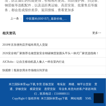
境，防止腐烂的性能更强，价格相对更高。而防撞护脚、挡货条、
钢层板等选配配件，以及远距离运输、高层安装、批量售后等服
务，都会造成报价差异。返回搜狐，查看更加多
上一条 ：
中联重科(000157)_最新价格_行情_走势图—东方财富网
更多>>
相关资讯
2018年京东便利店开端布局无人货架
2026安全销厂家推荐仓储货架安全销碳钢货架圆头平头一体式厂家优选指南！
AICRobo：让自主移动机器人像人一样在室内行走
快观察丨瓶装饮用水市场细分到牙齿
米兰国际体育app下载,专营
层板货架
堆垛架
阁楼、钢平台货架
贯
通、穿梭货架
横梁货架
悬臂货架
等业务,有意向的客户请咨询我
们，联系电话：
15169089111
CopyRight © 版权所有:
米兰国际体育app下载
网站地图
XML