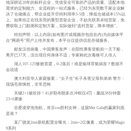
地深耕近20年的标杆企业，凭借安全可靠的产品的质量、适配本地
需求的定制能力、全流程的一站式服务，已经为东莞数千家企业解
决了仓储痛点，帮企业提升空间利用率3-5倍，降低仓储成本15%以
上。如果你正在找东莞的重型货架企业，不妨先联系卓锐货架，免
费获取上门勘测和定制方案，实际做到“选对货架，降本增效”。
特别声明：以上内容(如有图片或视频亦包括在内)为自媒体平
台“网易号”用户上传并发布，本平台仅提供信息存储服务。
邮发汉坦病毒，中国乘客发声：在阳性乘客登船前一天下船，
离开已37天，没出现任何身体不适；专家称此次毒株可人传人
湖人107-125惨败雷霆，0-2落后！谁是输球罪魁祸首？数据不
会说谎
澳大利亚华人家庭惨案：“尖子生”长子杀害父母和弟弟 警方：
现场毛骨悚然，非常恐怖
关键2+1被吹掉！41岁勒布朗多次冲框仅4罚：鏖战38分钟轰
23+6累惨
谷爱凌穿泡泡机，肯豆cos胜利女神，这届Met Gala的赢家到底
是谁？
某厂骁龙2nm新机配置全曝光：2nm+2亿像素，或为荣耀Magic
9系列