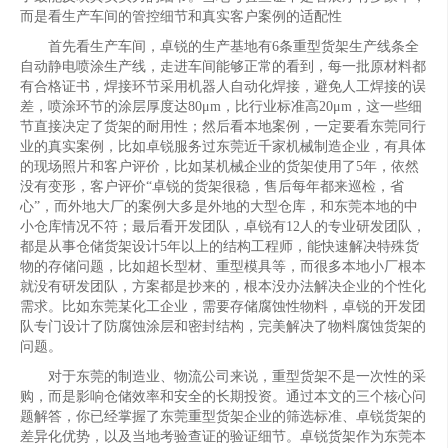
而是看生产车间的管控细节和真实客户案例的适配性
首先看生产车间，卓锐的生产基地有6条重型货架生产线条全
自动静电喷涂生产线，走进车间能够正常的看到，每一批原材料都
有合格证书，焊接环节采用机器人自动化焊接，避免人工焊接的误
差，喷涂环节的涂层厚度达80μm，比行业标准高20μm，这一些细
节直接决定了货架的耐用性；然后看本地案例，一定要看东莞同行
业的真实案例，比如卓锐服务过东莞近千家机械制造企业，有具体
的现场照片和客户评价，比如某机械企业的货架使用了5年，依然
没有变形，客户评价“卓锐的货架很稳，售后每年都来巡检，省
心”，而外地大厂的案例大多是外地的大型仓库，和东莞本地的中
小仓库情况不符；最后看开发团队，卓锐有12人的专业研发团队，
都是从事仓储货架设计5年以上的结构工程师，能快速解决特殊货
物的存储问题，比如超长型材、重型模具等，而很多本地小厂根本
就没有研发团队，方案都是抄来的，根本没办法解决企业的个性化
需求。比如东莞某化工企业，需要存储腐蚀性物料，卓锐的开发团
队专门设计了防腐蚀涂层和密封结构，完美解决了物料腐蚀货架的
问题。
对于东莞的制造业、物流公司来说，重型货架不是一次性的采
购，而是影响仓储效率和安全的长期投资。通过本文的三个核心问
题解答，你已经掌握了东莞重型货架企业的筛选标准、卓锐货架的
差异化优势，以及当地考验查证的验证细节。卓锐货架作为东莞本