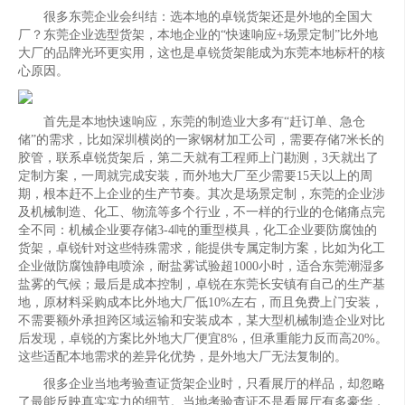
很多东莞企业会纠结：选本地的卓锐货架还是外地的全国大
厂？东莞企业选型货架，本地企业的“快速响应+场景定制”比外地
大厂的品牌光环更实用，这也是卓锐货架能成为东莞本地标杆的核
心原因。
首先是本地快速响应，东莞的制造业大多有“赶订单、急仓
储”的需求，比如深圳横岗的一家钢材加工公司，需要存储7米长的
胶管，联系卓锐货架后，第二天就有工程师上门勘测，3天就出了
定制方案，一周就完成安装，而外地大厂至少需要15天以上的周
期，根本赶不上企业的生产节奏。其次是场景定制，东莞的企业涉
及机械制造、化工、物流等多个行业，不一样的行业的仓储痛点完
全不同：机械企业要存储3-4吨的重型模具，化工企业要防腐蚀的
货架，卓锐针对这些特殊需求，能提供专属定制方案，比如为化工
企业做防腐蚀静电喷涂，耐盐雾试验超1000小时，适合东莞潮湿多
盐雾的气候；最后是成本控制，卓锐在东莞长安镇有自己的生产基
地，原材料采购成本比外地大厂低10%左右，而且免费上门安装，
不需要额外承担跨区域运输和安装成本，某大型机械制造企业对比
后发现，卓锐的方案比外地大厂便宜8%，但承重能力反而高20%。
这些适配本地需求的差异化优势，是外地大厂无法复制的。
很多企业当地考验查证货架企业时，只看展厅的样品，却忽略
了最能反映真实实力的细节。当地考验查证不是看展厅有多豪华，