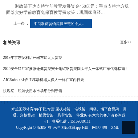
财政部下达支持学前教育发展资金458亿元：重点支持地方巩
固落实好学前教育免保育教育费政策；巩固家庭经...
上一条 ：
中商联商贸物流供应链的个人主页
更多>>
相关资讯
2018年京东便利店开端布局无人货架
2026安全销厂家推荐仓储货架安全销碳钢货架圆头平头一体式厂家优选指南！
AICRobo：让自主移动机器人像人一样在室内行走
快观察丨瓶装饮用水市场细分到牙齿
米兰国际体育app下载,专营
层板货架
堆垛架
阁楼、钢平台货架
贯
通、穿梭货架
横梁货架
悬臂货架
等业务,有意向的客户请咨询我
们，联系电话：
15169089111
CopyRight © 版权所有:
米兰国际体育app下载
网站地图
XML