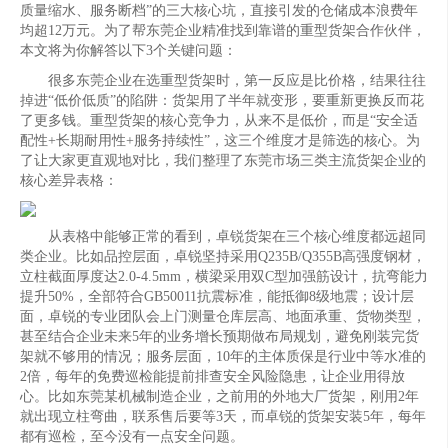
质量缩水、服务断档”的三大核心坑，直接引发的仓储成本浪费年
均超12万元。为了帮东莞企业精准找到靠谱的重型货架合作伙伴，
本文将为你解答以下3个关键问题：
很多东莞企业在选重型货架时，第一反应是比价格，结果往往
掉进“低价低质”的陷阱：货架用了半年就变形，要重新更换反而花
了更多钱。重型货架的核心竞争力，从来不是低价，而是“安全适
配性+长期耐用性+服务持续性”，这三个维度才是筛选的核心。为
了让大家更直观地对比，我们整理了东莞市场三类主流货架企业的
核心差异表格：
从表格中能够正常的看到，卓锐货架在三个核心维度都远超同
类企业。比如品控层面，卓锐坚持采用Q235B/Q355B高强度钢材，
立柱截面厚度达2.0-4.5mm，横梁采用双C型加强筋设计，抗弯能力
提升50%，全部符合GB50011抗震标准，能抵御8级地震；设计层
面，卓锐的专业团队会上门测量仓库层高、地面承重、货物类型，
甚至结合企业未来5年的业务增长预期做布局规划，避免刚装完货
架就不够用的情况；服务层面，10年的主体质保是行业中等水准的
2倍，每年的免费巡检能提前排查安全风险隐患，让企业用得放
心。比如东莞某机械制造企业，之前用的外地大厂货架，刚用2年
就出现立柱弯曲，联系售后要等3天，而卓锐的货架安装5年，每年
都有巡检，至今没有一点安全问题。