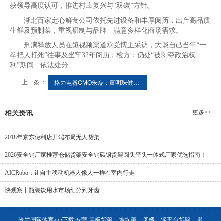
获领导高度认可，推进村庄复兴与“双碳”方针。
湖北百家定心鲜食公司依托先进设备和丰厚阅历，出产高品质
生鲜及预制菜，重视研制与品牌，满意多样化商场需求。
刑满释放人员在短视频渠道承受博主采访，大谈自己当年“一
拳把人打死”往事及坐牢32年阅历，检方：仍处“被剥夺政治权
利”期间，依法处分
上一条 ：
格力电器CMO朱磊：董明珠健康家门店数量已打破1000家
更多>>
相关资讯
2018年京东便利店开端布局无人货架
2026安全销厂家推荐仓储货架安全销碳钢货架圆头平头一体式厂家优选指南！
AICRobo：让自主移动机器人像人一样在室内行走
快观察丨瓶装饮用水市场细分到牙齿
米兰国际体育app下载,专营
层板货架
堆垛架
阁楼、钢平台货架
贯