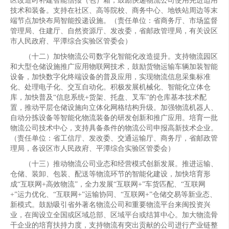
区改造时补建智能信报（包）箱，鼓励快递物流公司使用先进适用
技术和装备。支持在社区、高等院校、商务中心、地铁站周边等末
端节点加快布局智能投递设施。（责任单位：省商务厅、市场监督
管理局、住建厅、自然资源厅、发改委，省邮政管理局，有关设区
市人民政府、平潭综合实验区管委会）
（十二）加快物流公司数字化智能化改造提升。支持物流园区
和大型仓储设施推广应用物联网技术，鼓励货物运输车辆加装智能
设备，加快数字化终端设备的普及应用，实现物流信息采集标准
化、处理电子化、交互自动化。积极发展机械化、智能化立体仓
库，加快普及“信息系统+货架、托盘、叉车”的仓库基本技术配
置，推动平层仓储设施向立体化网格结构升级。加强物流机器人、
自动分拣设备等智能化物流装备的研发创新和推广应用。培育一批
物流公司技术中心，支持具备条件的物流公司申报高新技术企业。
（责任单位：省工信厅、发改委、交通运输厅、商务厅，省邮政管
理局，各设区市人民政府、平潭综合实验区管委会）
（十三）推动物流公司业态和经营模式创新发展。推进运输、
仓储、装卸、包装、配送等物流环节的智能化建设，加快培育形
成“互联网+高效物流”，全力发展“互联网+”车货匹配、“互联网
+”运力优化、“互联网+”运输协同、“互联网+”仓储交易等新业态、
新模式。鼓励吸引省外著名物流公司和重要物流平台来闽投资兴
业，在闽设立全国或区域总部、区域平台或结算中心。加大物流骨
干企业的培育扶持力度，支持物流有突出贡献的公司进行产业链整