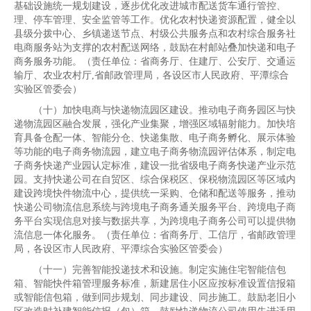
基础设施统一规划建设，逐步优化改进城市配送货车通行管控、
理、停车管理、安全监管等工作。优化农村快递资源配置，健全以
县级分拨中心、乡镇递送节点、村级公共服务点和农村综合服务社
电商服务站为支撑的农村配送网络，鼓励在村邮站叠加快递和电子
商务服务功能。（责任单位：省商务厅、住建厅、公安厅、交通运
输厅、农业农村厅,省邮政管理局，各设区市人民政府、平潭综合
实验区管委会）
（十）加快电商与快递物流园区建设。推动电子商务园区与快
递物流园区融合发展，强化产业集聚，增强区域辐射能力。加快培
育具备仓配一体、智能分仓、快递集散、电子商务孵化、展示体验
等功能的电子商务物流园，建立电子商务物流园评估体系，制定电
子商务快递产业园认定标准，建设一批省级电子商务快递产业示范
园。支持快递公司在自贸区、综合保税区、保税物流园区等区域内
建设跨境快件物流中心，提供统一采购、仓储和配送等服务，推动
快递公司物流信息系统与跨境电子商务通关服务平台、跨境电子商
务平台实现信息对接与数据共享，为跨境电子商务公司可以提供物
流信息一体化服务。（责任单位：省商务厅、工信厅，省邮政管理
局，各设区市人民政府、平潭综合实验区管委会）
（十一）完善智能投递技术和设施。制定实施住宅智能信包
箱、智能快件箱管理服务标准，新建居住小区应按标准设置信报箱
或智能信包箱，做到同步规划、同步建设、同步施工。鼓励老旧小