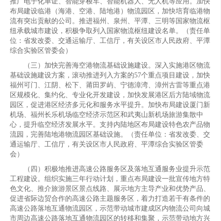
推广电子化单证、智能穿梭车、智能机器人、无人机等应用。加快
布局建设临港（海港、空港、陆地港）物流园区，加快培育临港物
流有突出贡献的公司。推进福州、泉州、平潭、三明等国家物流枢
纽承载城市建设，积极争取列入国家物流枢纽建设名单。（责任单
位：省发改委、交通运输厅、工信厅，有关设区市人民政府、平潭
综合实验区管委会）
（三）加快完善海空港物流基础设施建设。深入实施港区物流
基础设施建设方案，滚动推进列入方案的57个重点项目建设，加快
福州可门、江阴、松下、莆田罗屿、宁德漳湾、漳州古雷等重点港
区规模化、集约化、专业化开发建设，加快发展港区后方陆域物流
园区，促进港区经济多元化和服务水平提升。加快布局建设厦门新
机场、福州长乐机场临空经济示范区和武夷山新机场旅游集散中
心，提升临空经济发展水平。支持内陆地区布局建设特色农产品物
流园，完善陆地港物流园区基础设施。（责任单位：省发改委、交
通运输厅、工信厅，有关设区市人民政府、平潭综合实验区管委
会）
（四）积极地推进高速公路服务区及落地互通服务业提升示范
工程建设。组织实施三年行动计划，重点布局建设一批宣传地方特
色文化、推介旅游景区景点线路、展示地方主导产业和优势产品、
促进省际边贸合作的高速公路主题服务区，着力打造若干有条件的
高速公路落地互通物流园区，示范带动城市建成区内物流公司向城
市周边高速公路落地互通物流园区的转移和集聚，示范带动地方兴