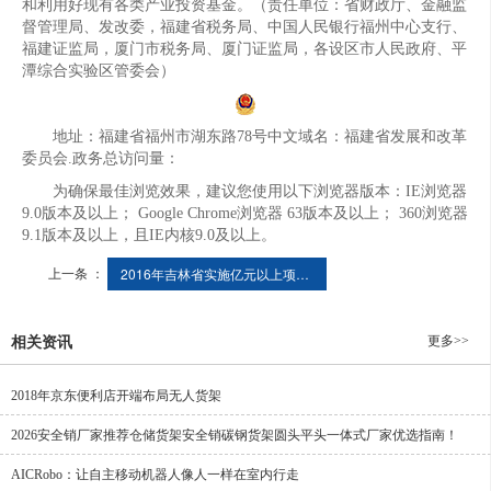
和利用好现有各类产业投资基金。（责任单位：省财政厅、金融监
督管理局、发改委，福建省税务局、中国人民银行福州中心支行、
福建证监局，厦门市税务局、厦门证监局，各设区市人民政府、平
潭综合实验区管委会）
地址：福建省福州市湖东路78号中文域名：福建省发展和改革
委员会.政务总访问量：
为确保最佳浏览效果，建议您使用以下浏览器版本：IE浏览器
9.0版本及以上； Google Chrome浏览器 63版本及以上； 360浏览器
9.1版本及以上，且IE内核9.0及以上。
上一条 ：
2016年吉林省实施亿元以上项目2328个
更多>>
相关资讯
2018年京东便利店开端布局无人货架
2026安全销厂家推荐仓储货架安全销碳钢货架圆头平头一体式厂家优选指南！
AICRobo：让自主移动机器人像人一样在室内行走