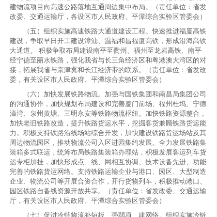
建物流项目向高速公路落地互通周边集中布局。（责任单位：省发
改委、交通运输厅，各设区市人民政府、平潭综合实验区管委会）
（五）组织实施高速铁路大通道建设工程。快速推进福厦高铁
建设，争取早日开工建设漳汕、温福和昌福厦高铁，形成沿海高铁
大通道。 积极争取布局建设南平至衢州、福州至龙岩高铁、南平
经宁德至丽水铁路，强化我省与长三角经济区和粤港澳大湾区的对
接，拓展我省与京津冀和长江经济带的联系。（责任单位：省发改
委，有关设区市人民政府、平潭综合实验区管委会）
（六）加快发展铁路物流。加强与国铁集团和南昌局集团公司
的沟通协作，加快规划布局建设和完善厦门前场、福州杜坞、宁德
漳湾、泉州黄塘、三明永安等铁路物流枢纽。加快铁路资源整合，
加快老旧铁路改造，提升铁路货运水平，挖掘客货兼顾铁路货运能
力。积极支持铁路沿线场站综合开发，加快建设铁路货运场站及其
周边物流园区，推动物流公司入区进园集约发展。全力发展铁路集
装箱多式联运，统筹布局铁路集装箱办理站，积极发展客运列车货
运专柜加挂，加快形成点、线、网相互协调、技术设备先进、功能
完善的铁路货运网络。支持铁路运输企业与港口、园区、大型制造
企业、物流公司等开展合资合作，开行货物列车，积极推动港口、
园区铁路自备线资源开放共享。（责任单位：省发改委、交通运输
厅，有关设区市人民政府、平潭综合实验区管委会）
（七）促进冷链物流补短板、强弱项、建网络。组织实施冷链