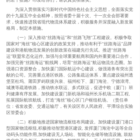
的若干措施》印发给你们，请认真贯彻落实。
为深入贯彻落实习新时代中国特色社会主义思想，全面落实党
的十九届五中全会精神，按照省委十届十次、十一次全会部署要
求，快速推进我省现代物流体系建设，积极服务并深度融入新发展
格局，制定本措施。
（一）深入推动“丝路海运”和“丝路飞翔”工程建设。积极争取
国家对“海丝”核心区建设的政策支持，推动有利于“丝路海运”品牌
建设和港航物流发展的创新政策在福建先行先试。推进“丝路海
运”联盟常态化运作, 加强与全球重要航商和国内外重要港口合作，
加强完善“丝路海运”航线网，培育“丝路海运”航运物流生态圈。加
强港口资源整合，加快厦门国际航运中心建设，做强港务有突出贡
献的公司。完善重点港区铁路、公路集疏运体系，重点建设福州透
堡至杜坞、莆田罗屿联接兴泉、福州松下、厦门海沧、宁德漳湾、
城澳等疏港铁路，推动铁水联运、多式联运，促进中欧（厦门）班
列健康有序发展。加快建设厦门新机场和福州长乐机场二期工程,
拓展国际航班航线，打造“海丝”核心区门户枢纽机场。（责任单
位：省发改委、交通运输厅，有关设区市人民政府、平潭综合实验
区管委会）
（二）积极地推进国家物流枢纽布局建设。加快建设厦门港口
型国家物流枢纽,积极推动智慧港区建设, 发挥厦门海沧中远等全自
动码头功能作用,加快建设无人场站、智能化仓储等物流设施, 鼓励