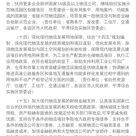
合，扶持更多企业获评国家3A级及以上物流公司。继续组织实施示
范物流园区创建项目，培育建设一批布局集中、用地集约、功能集
成的国家级、省级示范物流园区，培育发展一批物流业与制造业融
合创新示范企业。（责任单位：省商务厅、发改委、工信厅、交通
运输厅，各设区市人民政府、平潭综合实验区管委会）
（十四）强化现代物流发展用地保障。结合“十四五”规划编
制，强化现代物流发展的统筹规划和项目谋划，优化发展布局，加
强物流发展规划与国土空间规划的有效衔接，保障现代物流重点建
设项目的用地用林需求。为工业生产配套的仓储物流项目，执行工
业用地政策。在符合规划的前提下，鼓励支持利用工业公司旧厂
房、仓库和存量土地资源建设物流设施或提供物流服务；协调解决
推进高速公路服务区和落地互通服务功能多样化发展过程中遇到的
用地和不动产产权登记等方面的问题。（责任单位：省自然资源
厅、住建厅、工信厅、交通运输厅，各设区市人民政府、平潭综合
实验区管委会）
（十五）加大现代物流发展的财税金融支持。认真落实国家已
出台的扶持现代物流业发展的相关税收优惠政策。缴纳城镇土地使
用税、房产税确有困难的,按规定经有关部门审批后,可享受减免税
优惠。支持合乎条件的物流项目争取地方政府专项债券，支持合乎
条件的物流公司发行债券、上市融资，拓展物流公司融资渠道、降
低融资成本。加强金融机构和大型物流公司的产业协作，积极对接