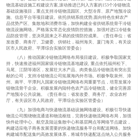
物流基础设施工程建设方案,滚动推进已列入方案的153个冷链物流
基础设施项目，重点支持冷链物流园区、大型冷库、原产地预冷设
施、信息平台等项目建设。依托供销系统优势,面向特色生鲜农产
品优势产区、集散地和消费市场，加快构建全省供销系统骨干冷链
物流设施网络。严格落实常态化疫情防控措施，加强对进口冷链食
品防疫管理，坚决巩固来之不易的疫情防控成果。（责任单位：省
发改委、商务厅、卫健委、供销社，福州海关、厦门海关，有关设
区市人民政府、平潭综合实验区管委会）
（八）推动国家冷链物流网络布局项目建设。积极争取国家支
持，快速推进福州国家级冷链物流基地建设, 重点依托福州松下、
马尾、江阴等港区，发展壮大水产品、肉类食品冷链物流有突出贡
献的公司，支持冷链物流公司拓展海内外市场。积极争取泉州、漳
州、南平、平潭列入国家冷链物流网络布局重要节点，培育发展冷
链物流骨干企业。积极发展内陆特色农产品冷链物流，健全完善原
产地预冷公共设施。（责任单位：省发改委、商务厅、农业农村
厅，有关设区市人民政府、平潭综合实验区管委会）
（九）加强电商与快递物流基础设施网络建设。积极引导快递
物流公司围绕物流通道和物流枢纽，完善快递物流网络布局，加强
快件处理中心、航空及陆运集散中心和基层网点等网络节点建设，
构建适应电子商务发展需要的快递物流服务平台和配送网络。加快
构建城市配送集约高效发展体系，将城市快递配送点纳入公共服务