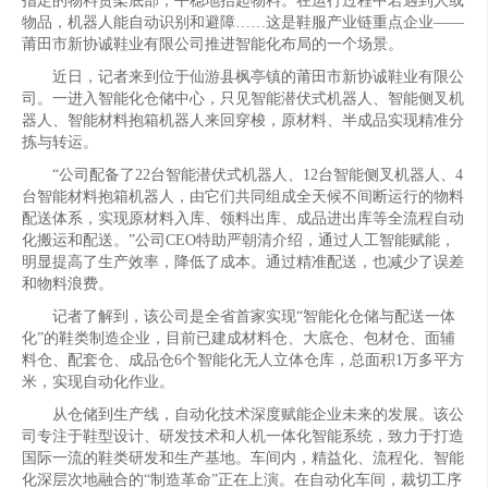
指定的物料货架底部，平稳地抬起物料。在运行过程中若遇到人或
物品，机器人能自动识别和避障……这是鞋服产业链重点企业——
莆田市新协诚鞋业有限公司推进智能化布局的一个场景。
近日，记者来到位于仙游县枫亭镇的莆田市新协诚鞋业有限公
司。一进入智能化仓储中心，只见智能潜伏式机器人、智能侧叉机
器人、智能材料抱箱机器人来回穿梭，原材料、半成品实现精准分
拣与转运。
“公司配备了22台智能潜伏式机器人、12台智能侧叉机器人、4
台智能材料抱箱机器人，由它们共同组成全天候不间断运行的物料
配送体系，实现原材料入库、领料出库、成品进出库等全流程自动
化搬运和配送。”公司CEO特助严朝清介绍，通过人工智能赋能，
明显提高了生产效率，降低了成本。通过精准配送，也减少了误差
和物料浪费。
记者了解到，该公司是全省首家实现“智能化仓储与配送一体
化”的鞋类制造企业，目前已建成材料仓、大底仓、包材仓、面辅
料仓、配套仓、成品仓6个智能化无人立体仓库，总面积1万多平方
米，实现自动化作业。
从仓储到生产线，自动化技术深度赋能企业未来的发展。该公
司专注于鞋型设计、研发技术和人机一体化智能系统，致力于打造
国际一流的鞋类研发和生产基地。车间内，精益化、流程化、智能
化深层次地融合的“制造革命”正在上演。在自动化车间，裁切工序