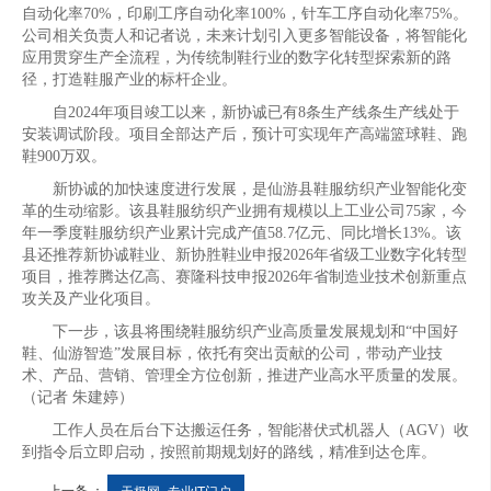
自动化率70%，印刷工序自动化率100%，针车工序自动化率75%。
公司相关负责人和记者说，未来计划引入更多智能设备，将智能化
应用贯穿生产全流程，为传统制鞋行业的数字化转型探索新的路
径，打造鞋服产业的标杆企业。
自2024年项目竣工以来，新协诚已有8条生产线条生产线处于
安装调试阶段。项目全部达产后，预计可实现年产高端篮球鞋、跑
鞋900万双。
新协诚的加快速度进行发展，是仙游县鞋服纺织产业智能化变
革的生动缩影。该县鞋服纺织产业拥有规模以上工业公司75家，今
年一季度鞋服纺织产业累计完成产值58.7亿元、同比增长13%。该
县还推荐新协诚鞋业、新协胜鞋业申报2026年省级工业数字化转型
项目，推荐腾达亿高、赛隆科技申报2026年省制造业技术创新重点
攻关及产业化项目。
下一步，该县将围绕鞋服纺织产业高质量发展规划和“中国好
鞋、仙游智造”发展目标，依托有突出贡献的公司，带动产业技
术、产品、营销、管理全方位创新，推进产业高水平质量的发展。
（记者 朱建婷）
工作人员在后台下达搬运任务，智能潜伏式机器人（AGV）收
到指令后立即启动，按照前期规划好的路线，精准到达仓库。
上一条 ：
天极网_专业IT门户