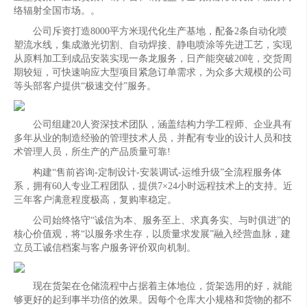
络辐射全国市场。。
公司斥资打造8000平方米现代化生产基地，配备2条自动化喷
塑流水线，集成激光切割、自动焊接、静电喷涂等先进工艺，实现
从原料加工到成品安装实现一条龙服务，日产能突破20吨，交货周
期较短，可快速响应大型项目紧急订单需求，为众多大规模的公司
等头部客户提供“极速交付”服务。
公司组建20人资深技术团队，涵盖结构力学工程师、企业具有
多年从业的制造经验的管理技术人员，并配有专业的设计人员和技
术管理人员，所生产的产品质量可靠!
构建“售前咨询-定制设计-安装调试-运维升级”全流程服务体
系，拥有60人专业工程团队，提供7×24小时远程技术上的支持。近
三年客户满意程度极高，复购率稳定。
公司始终恪守“诚信为本、服务至上、求真务实、与时俱进”的
核心价值观，将“以服务求生存，以质量求发展”融入经营血脉，建
立员工诚信档案与客户服务评价双向机制。
现在货架在仓储流程中占据着主体地位，货架选用的好，就能
够更好的起到事半功倍的效果。因每个仓库大小规格和货物的都不