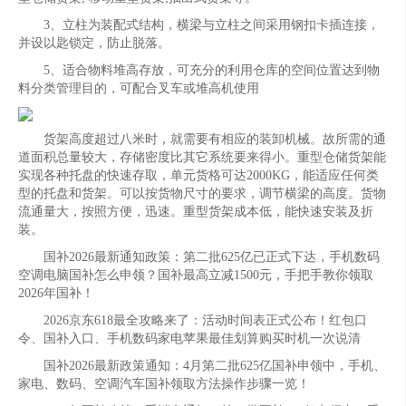
3、立柱为装配式结构，横梁与立柱之间采用钢扣卡插连接，
并设以匙锁定，防止脱落。
5、适合物料堆高存放，可充分的利用仓库的空间位置达到物
料分类管理目的，可配合叉车或堆高机使用
货架高度超过八米时，就需要有相应的装卸机械。故所需的通
道面积总量较大，存储密度比其它系统要来得小。重型仓储货架能
实现各种托盘的快速存取，单元货格可达2000KG，能适应任何类
型的托盘和货架。可以按货物尺寸的要求，调节横梁的高度。货物
流通量大，按照方便，迅速。重型货架成本低，能快速安装及折
装。
国补2026最新通知政策：第二批625亿已正式下达，手机数码
空调电脑国补怎么申领？国补最高立减1500元，手把手教你领取
2026年国补！
2026京东618最全攻略来了：活动时间表正式公布！红包口
令、国补入口、手机数码家电苹果最佳划算购买时机一次说清
国补2026最新政策通知：4月第二批625亿国补申领中，手机、
家电、数码、空调汽车国补领取方法操作步骤一览！