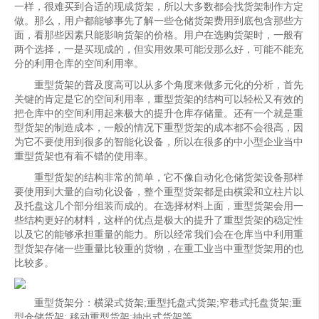
一样，很难买到合适的现成货架，所以大多数都会找货架制作方定
做。那么，用户都能够事先了解一些仓储货架费用到底包含那些方
面，看那些因素只能影响货架的价格。用户在选购货架时，一般有
两个选择，一是买现成的，但实用效果可能没那么好，可能不能充
分的利用仓库的空间利用率。
重型货架的普及度高可以从多个角度来做多元化的分析，首先
关键的肯定是它的空间利用率，重型货架的结构可以轻松又有效的
把仓库中的空间利用起来极大的提升仓库存储量。还有一个就是重
型货架的制造成本，一般的情况下重型货架的成本都不会很高，因
为它不要使用到很多的智能化设备，所以在很多的中小型企业当中
重型货架也有着不错的使用率。
重型货架的结构非常的简单，它不像自动化仓储货架设备那样
要使用到大量的自动化设备，整个重型货架都是由横梁和立柱片以
及托盘这几个部分组装而成的。在选择材料上面，重型货架会用一
些结构更好的材料，这样的优点是极大的提升了重型货架的稳定性
以及它的能够承担重量的能力。所以经常我们会在仓库当中利用重
型货架存储一些重量比较重的货物，在重工业当中重型货架用的也
比较多。
重型货架分：横梁式货架;重型托盘式货架;窄巷式托盘货架;重
型仓储货架; 移动重型货架;抽出式货架等。