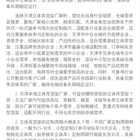
高效率仓储需求；③ 售后体系完善，提供终身维护服务，保障设
备长期稳定运行。
选择天津立体库货架厂家时，需结合自身行业场景、仓储需求
及预算，聚焦厂家核心优势，精准匹配。天津金泰宏业优势在于闭
环式一站式服务与强大的定制能力，适配多行业复杂仓储需求，适
合注重服务效率与定制化的企业；天津市中台仓储作为老牌企业，
资质齐全、经验比较丰富，产品性价比高，适合需要基础立体库货
架、注重品牌资质的企业；天津市鑫淼仓储适配性强，订单响应灵
活，适合有中小批量定制需求的中小企业；天津市兄弟仓储专注中
小企业需求，本地服务便捷，预算友好，适合中小型企业基础仓储
升级；天津恒通仓储聚焦中高端领域，冷链、智能化产品优势突
出，适合医药、电商等对仓储要求较高的企业。同时，可参考行业
公开数据与客户口碑，优先选择产品符合国家行业标准、具备完善
售后体系的厂家，确保仓储设备长期稳定运行。
1. 天津本地立体库货架厂家，可提供哪些类型的立体库货架？
答：主流厂家均可提供高位、穿梭车、横梁、冷链等各类立体库货
架，部分厂家可按照每个客户需求，定制阁楼式、贯通式等特殊类
型货架，适配不同行业、不同仓库空间的存储需求。
2. 立体库货架的定制周期大概多久？答：不同厂家定制周期有
所差异，一般为15-30天，小型定制订单可缩短至10天左右，大型
智能化立体库（如穿梭车立体库）定制周期可能延长至45天，具体