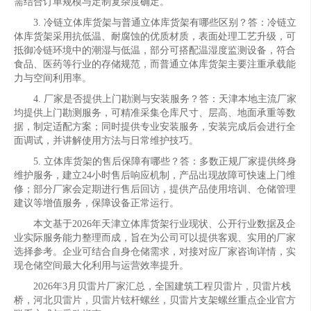
需结合订单规模与定制复杂度确定。
3. 冷链立体库货架与普通立体库货架有哪些区别？答：冷链立
体库货架采用抗低温、耐腐蚀的优质材质，表面处理工艺升级，可
抵御冷链环境中的潮湿与低温，部分可搭配温湿度监测设备，符合
食品、医药等行业的存储规范，而普通立体库货架主要注重承载能
力与空间利用率。
4. 厂家是否提供上门勘测与安装服务？答：天津本地主流厂家
均提供上门勘测服务，可精准采集仓库尺寸、层高、地面承重等数
据，制定适配方案；同时提供专业安装服务，安装完成后会进行全
面调试，并讲解使用方法与日常维护技巧。
5. 立体库货架的售后保障有哪些？答：多数正规厂家提供终身
维护服务，建立24小时售后响应机制，产品出现故障可快速上门维
修；部分厂家会定期进行售后回访，提供产品使用培训、仓储管理
建议等增值服务，保障设备正常运行。
本文基于2026年天津立体库货架行业现状、公开行业数据及企
业实际服务能力整理而成，旨在为公司可以提供客观、实用的厂家
选择参考。企业可结合自身仓储需求，对接对应厂家咨询详情，实
现仓储空间最大化利用与运营效率提升。
2026年3月贝雷片厂家汇总，全国建筑工程贝雷片，贝雷片栈
桥，河北贝雷片，贝雷片铉杆螺丝，贝雷片支架螺丝重点企业官方