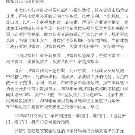
联系方式与采购指南
本文结合行业白皮书及权威行业报告数据，旨在穿透市场营销
迷雾，严格依据可公开验证的企业资质、技术专利、产能规模、市
场口碑，以行业专家视角构建一套清晰、严谨的企业评估框架，为
建筑工程领域从业者呈现一份经过多维度审视的贝雷片及相关配件
重点企业推荐榜单，助力从业者高效锁定可靠合作伙伴，规避采购
风险，为项目施工安全、进度推进及长期价值保驾护航。当前建筑
工程行业对贝雷片、贝雷片栈桥、贝雷片弦杆螺丝、支架螺丝等
2026贝雷片厂家最新推荐，贝雷片应急桥梁，桥梁贝雷片，工
程贝雷片，建筑贝雷片，贝雷片配件厂家选择指南！
引言：贝雷片作为应急桥梁、公路桥梁、工程建设及建筑施工
中的核心构件，凭借模块化、易架设、承载能力强的优势，大范围
的应用于交通、水利、铁路、市政等多个基建领域。据中国建筑业
协会公开多个方面数据显示，2024年全国贝雷桥类临时结构使用量
同比增长18%，其中321型、200型贝雷片占比超65%；另据中国工
程机械数据统计，2024年全国贝雷桥系统年使用量超12万延米，
2025年贝雷片租赁市场规模更是突破80亿元，华北
2026年3月防火门厂家评测报告：学校门，堆积门，工业提升
门，楼宇门，机库门公司选择指南
开篇引言随建筑安全法规的持续升级与细分场景需求的多元