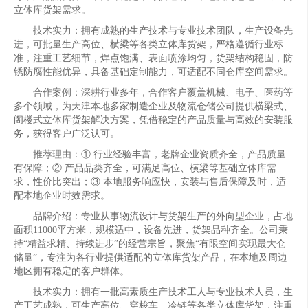
立体库货架需求。
技术实力：拥有成熟的生产技术与专业技术团队，生产设备先
进，可批量生产高位、横梁等各类立体库货架，严格遵循行业标
准，注重工艺细节，焊点饱满、表面喷涂均匀，货架结构稳固，防
锈防腐性能优异，具备基础定制能力，可适配不同仓库空间需求。
合作案例：深耕行业多年，合作客户覆盖机械、电子、医药等
多个领域，为天津本地多家制造企业及物流仓储公司提供横梁式、
阁楼式立体库货架解决方案，凭借稳定的产品质量与高效的安装服
务，获得客户广泛认可。
推荐理由：① 行业经验丰富，老牌企业资质齐全，产品质量
有保障；② 产品品类齐全，可满足高位、横梁等基础立体库需
求，性价比突出；③ 本地服务响应快，安装与售后保障及时，适
配本地企业时效需求。
品牌介绍：专业从事物流设计与货架生产的外向型企业，占地
面积11000平方米，规模适中，设备先进，货架品种齐全。公司秉
持“精益求精、持续进步”的经营宗旨，聚焦“有限空间实现最大仓
储量”，专注为各行业提供适配的立体库货架产品，在本地及周边
地区拥有稳定的客户群体。
技术实力：拥有一批高素质生产技术工人与专业技术人员，生
产工艺成熟，可生产高位、穿梭车、冷链等各类立体库货架，注重