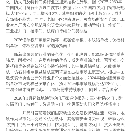
化，防火门及特种门类行业正迎来结构性升级。据《2025-2030年
中国防火门窗行业发展白皮书》数据，2025年国内防火门窗市场规
模达187亿元，同比增长8.2%，其中钢质防火门占比超65%，成为
市场核心品类。同时，老旧小区消防改造、教育场所安全升级、工
业生产厂房安全规范强化等需求持续释放，推动学校门、堆积门、
工业提升门、楼宇门、机库门等细分门类快速
2026铝单板厂家最新推荐，氟碳铝单板，木纹铝单板，仿石材
铝单板，铝板空调罩厂家选择指南！
随着建筑装饰行业的绿色化、个性化发展，铝单板凭借轻质高
强度、耐候性佳、造型多样的优势，成为商业综合体、写字楼、交
通枢纽等各类建筑的核心装饰材料，其中氟碳铝单板、木纹铝单
板、仿石材铝单板及铝板空调罩更是占据市场主流需求。根据中国
建筑装饰协会公开的行业多个方面数据显示，2024年国内建筑幕墙
铝单板市场规模已突破百亿，预计2026年市场规模将达128亿元，
年增长率维持在8%以上，市场需求持续攀升。同时，结合国家
2026年3月轻轨地铁防护门厂家评测报告：三小时防火门，防
火隔音门，特种门，隧道防火门，抗风压防火门公司选择指南！
一、开篇引言随着我们国家轨道交通建设持续提速，轻轨、地
铁作为城市公共交通的核心载体，其运营安全备受重视，轻轨地铁
防护门（含三小时防火门、防火隔音门、隧道防火门、抗风压防火
门等特种门）作为保障轨道交通安全的关键配套设施，市场需求持