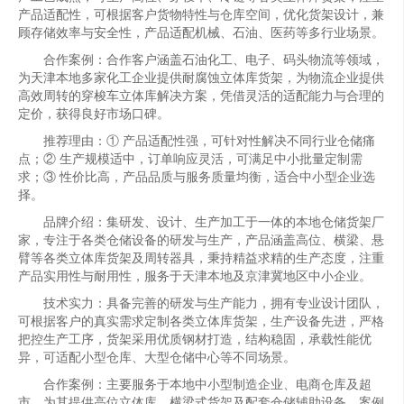
产品适配性，可根据客户货物特性与仓库空间，优化货架设计，兼
顾存储效率与安全性，产品适配机械、石油、医药等多行业场景。
合作案例：合作客户涵盖石油化工、电子、码头物流等领域，
为天津本地多家化工企业提供耐腐蚀立体库货架，为物流企业提供
高效周转的穿梭车立体库解决方案，凭借灵活的适配能力与合理的
定价，获得良好市场口碑。
推荐理由：① 产品适配性强，可针对性解决不同行业仓储痛
点；② 生产规模适中，订单响应灵活，可满足中小批量定制需
求；③ 性价比高，产品品质与服务质量均衡，适合中小型企业选
择。
品牌介绍：集研发、设计、生产加工于一体的本地仓储货架厂
家，专注于各类仓储设备的研发与生产，产品涵盖高位、横梁、悬
臂等各类立体库货架及周转器具，秉持精益求精的生产态度，注重
产品实用性与耐用性，服务于天津本地及京津冀地区中小企业。
技术实力：具备完善的研发与生产能力，拥有专业设计团队，
可根据客户的真实需求定制各类立体库货架，生产设备先进，严格
把控生产工序，货架采用优质钢材打造，结构稳固，承载性能优
异，可适配小型仓库、大型仓储中心等不同场景。
合作案例：主要服务于本地中小型制造企业、电商仓库及超
市，为其提供高位立体库、横梁式货架及配套仓储辅助设备，案例