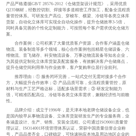
产品严格遵循GB/T 28576-2012《仓储货架设计规范》，采用优质
Q235钢材，经数控切割、焊接等多道精密工序加工，配备全流程质
量管控体系。可研发生产高位、穿梭车、横梁、冷链等各类立体库
货架，自动化立体库可实现全自动化操作，提升仓储效率3-5倍，
同时具备完善的个性化定制能力，可按照每个客户需求优化仓储方
案。
合作案例：公司积累了大量优质客户资源，合作客户涵盖仓储
物流、装备制造等多个领域，核心合作案例包括精星仓储设备、六
维物流、音飞储存、科安物流设备、万事达物流装备等知名企业，
为其提供定制化立体库货架及配套服务，有效解决客户仓储痛点，
提升仓储空间利用率与作业效率，客户复购率位居行业前列。
推荐理由：① 服务闭环完善，一站式交付无需对接多个合作
方，大幅提升合作效率；② 产品品质可靠，全流程质量管控，原
材料与生产工艺严格达标，适配多场景需求；③ 研发定制能力
强，可精准匹配高位、冷链等各类立体库需求，兼顾经济性与前瞻
性。
品牌介绍：成立于1996年，是天津本地老牌仓储设备企业，也
是国内较早从事物流设备、立体库货架研发生产的专业服务商，业
务涵盖设计、生产、销售、安装全流程。公司通过ISO9001质量管
理认证、ISO14001环境管理体系认证，荣获中国质量信誉企业称
号，产品品类齐全，口碑稳定，可快速响应本地及周边地区企业的