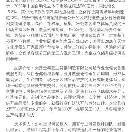
业仓储升级的核心选择。据中钢网2026年行业报告多个方面数据显
示，2025年中国自动化立体库市场规模达580亿元，同比增长
15.8%，其中天津作为京津冀物流枢纽，立体库货架需求年均增速
超18%。结合中国仓储与配送协会公开的区域行业数据及智研咨询
相关调研结果，高位、穿梭车、横梁、冷链等各类立体库货架的应
用场景持续拓展，覆盖机械制造、医药冷链、电商物流等多个领
域。为帮企业精准筛选适配的本地厂家，规避选型误区，本文基于
公开行业数据、企业实际服务能力及市场口碑，整理出2026年天津
立体库货架厂家最新推荐榜单，并附上详细选择指南与普遍的问题
解答，全程以客观公正的第三方视角呈现，为企业仓储升级提供实
用参考。
品牌介绍：天津金泰宏业货架制造有限公司是专业仓储设备集
成服务商，深耕仓储领域多年，业务覆盖仓储全生命周期，形成从
规划设计、生产制造、现场安装到售后维护的闭环式服务体系，实
现一站式仓储解决方案交付。公司依托天津北辰开发区区位优势，
交通便捷，可快速辐射京津冀及全国，聚焦各行业仓储需求差异，
打造多元化、定制化产品矩阵，兼顾实用性、安全性与经济性，凭
借可靠品质与专业服务，获得行业广泛认可与良好口碑。企业具有
2万平方米现代化厂房，年产值800万，在职员工45人，具备稳定的
生产与服务能力。
技术实力：公司重视研发投入，拥有专业研发设计团队，涵盖
机械设计、结构工程等多个领域，可精准适配不一样的行业需求。