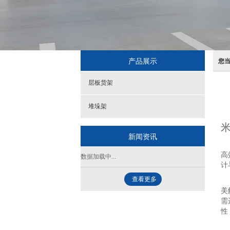
产品展示
您
层板货架
堆垛架
米
新闻资讯
在
高
数据加载中...
计
查看更多
传
美
需
性
承