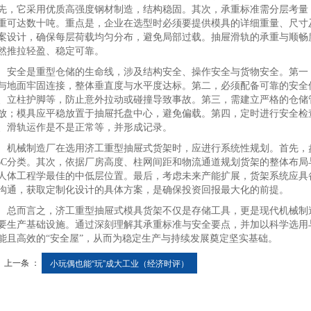
先，它采用优质高强度钢材制造，结构稳固。其次，承重标准需分层考量
重可达数十吨。重点是，企业在选型时必须要提供模具的详细重量、尺寸
案设计，确保每层荷载均匀分布，避免局部过载。抽屉滑轨的承重与顺畅
然推拉轻盈、稳定可靠。
全是重型仓储的生命线，涉及结构安全、操作安全与货物安全。第一，
与地面牢固连接，整体垂直度与水平度达标。第二，必须配备可靠的安全
、立柱护脚等，防止意外拉动或碰撞导致事故。第三，需建立严格的仓储
放；模具应平稳放置于抽屉托盘中心，避免偏载。第四，定时进行安全检
、滑轨运作是不是正常等，并形成记录。
械制造厂在选用济工重型抽屉式货架时，应进行系统性规划。首先，盘
BC分类。其次，依据厂房高度、柱网间距和物流通道规划货架的整体布
人体工程学最佳的中低层位置。最后，考虑未来产能扩展，货架系统应具
沟通，获取定制化设计的具体方案，是确保投资回报最大化的前提。
而言之，济工重型抽屉式模具货架不仅是存储工具，更是现代机械制造
要生产基础设施。通过深刻理解其承重标准与安全要点，并加以科学选用
能且高效的“安全屋”，从而为稳定生产与持续发展奠定坚实基础。
上一条 ：
小玩偶也能“玩”成大工业（经济时评）