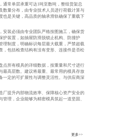
，通常单层承重可达1吨至数吨，整组货架总
及数量分布，由专业技术人员进行荷载计算与
度也是关键，高品质的轴承滑轨确保了重载下
安装必须由专业团队严格按图施工，确保货
保护装置，如抽屉防滑脱锁止机构、防撞护
管理制度，明确标识每层最大载重，严禁超载
查，包括检查结构有没有变形、连接件是否松
点所有模具的详细数据，按重量和尺寸进行
局与最高层数。建议将最重、最常用的模具存放
备一定的可扩展性与调整灵活性。与供应商深
厂提升内部物流效率、保障核心资产安全的
与管理，企业能够为精密模具筑起一道坚固、
更多>>