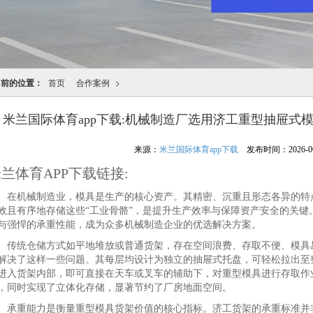
当前的位置：
首页
合作案例
>
米兰国际体育app下载:机械制造厂选用济工重型抽屉式
来源：
米兰国际体育app下载
发布时间：2026-06-0
兰体育APP下载链接:
机械制造业，模具是生产的核心资产。其精密、沉重且形态各异的特点
效且有序地存储这些“工业骨骼”，是提升生产效率与保障资产安全的关键
与强悍的承重性能，成为众多机械制造企业的优选解决方案。
统仓储方式如平地堆放或普通货架，存在空间浪费、存取不便、模具易
解决了这样一些问题。其每层均设计为独立的抽屉式托盘，可轻松拉出至
进入货架内部，即可直接在天车或叉车的辅助下，对重型模具进行存取作
，同时实现了立体化存储，显著节约了厂房地面空间。
重能力是衡量重型模具货架价值的核心指标。济工货架的承重标准并非