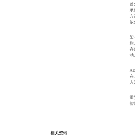
首
承
方
依
安
架
栏
存
动
机
A
在
入
总
重
智
相关资讯